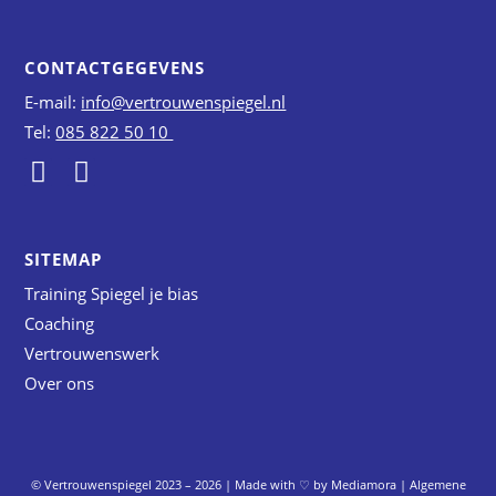
CONTACTGEGEVENS
E-mail:
info@vertrouwenspiegel.nl
Tel:
085 822 50 10
L
I
i
n
n
s
k
t
SITEMAP
e
a
Training Spiegel je bias
d
g
Coaching
i
r
Vertrouwenswerk
n
a
Over ons
m
© Vertrouwenspiegel 2023 – 2026 | Made with ♡ by
Mediamora
|
Algemene