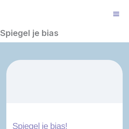
Ga
naar
de
inhoud
Spiegel je bias
Spiegel je bias!